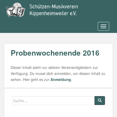
S
k
i
p
t
TOGGLE
o
m
a
Probenwochenende 2016
i
n
c
Dieser Inhalt steht nur aktiven Vereinsmitgliedern zur
o
Verfügung. Du musst dich anmelden, um diesen Inhalt zu
n
sehen. Hier geht es zur
Anmeldung
.
t
e
n
t
Suche
nach: