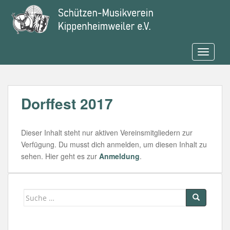
S
k
i
p
t
TOGGLE
o
m
a
Dorffest 2017
i
n
c
Dieser Inhalt steht nur aktiven Vereinsmitgliedern zur
o
Verfügung. Du musst dich anmelden, um diesen Inhalt zu
n
sehen. Hier geht es zur
Anmeldung
.
t
e
n
t
Suche
nach: