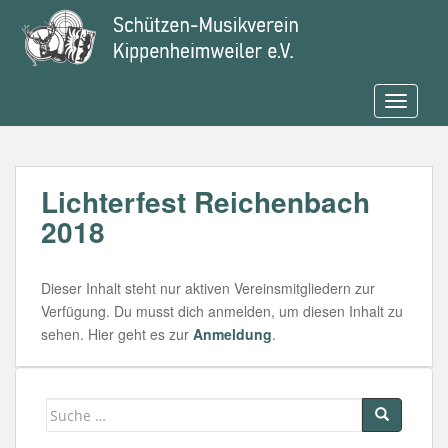
S
k
i
p
t
TOGGLE
o
m
a
Lichterfest Reichenbach
i
n
2018
c
o
n
Dieser Inhalt steht nur aktiven Vereinsmitgliedern zur
t
Verfügung. Du musst dich anmelden, um diesen Inhalt zu
e
sehen. Hier geht es zur
Anmeldung
.
n
t
Suche
nach: