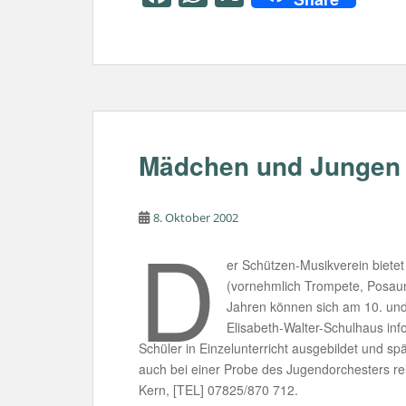
a
h
c
at
e
s
b
A
o
p
o
p
Mädchen und Jungen 
k
8. Oktober 2002
D
er Schützen-Musikverein bietet
(vornehmlich Trompete, Posau
Jahren können sich am 10. und 1
Elisabeth-Walter-Schulhaus in
Schüler in Einzelunterricht ausgebildet und spä
auch bei einer Probe des Jugendorchesters rei
Kern, [TEL] 07825/870 712.