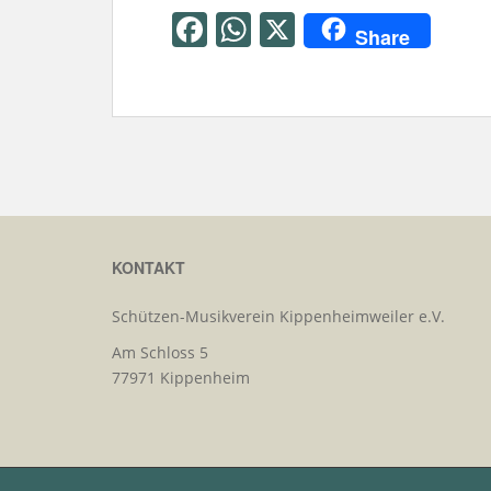
F
W
X
Share
a
h
c
at
e
s
b
A
o
p
o
p
k
KONTAKT
Schützen-Musikverein Kippenheimweiler e.V.
Am Schloss 5
77971 Kippenheim