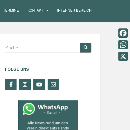
TERMINE
KONTAKT
INTERNER BEREICH
F
Suche
a
nach:
W
c
h
X
FOLGE UNS
e
a
b
t
o
s
o
A
k
p
p