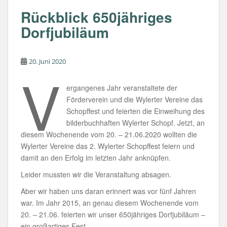
b
A
Rückblick 650jähriges
o
p
Dorfjubiläum
o
p
k
20. Juni 2020
V
ergangenes Jahr veranstaltete der
Förderverein und die Wylerter Vereine das
Schopffest und feierten die Einweihung des
bilderbuchhaften Wylerter Schopf. Jetzt, an
diesem Wochenende vom 20. – 21.06.2020 wollten die
Wylerter Vereine das 2. Wylerter Schopffest feiern und
damit an den Erfolg im letzten Jahr anknüpfen.
Leider mussten wir die Veranstaltung absagen.
Aber wir haben uns daran erinnert was vor fünf Jahren
war. Im Jahr 2015, an genau diesem Wochenende vom
20. – 21.06. feierten wir unser 650jähriges Dorfjubiläum –
ein großartiges Fest.