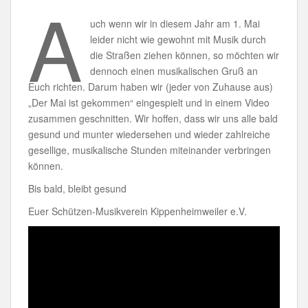
A
k
uch wenn wir in diesem Jahr am 1. Mai
leider nicht wie gewohnt mit Musik durch
die Straßen ziehen können, so möchten wir
dennoch einen musikalischen Gruß an
Euch richten. Darum haben wir (jeder von Zuhause aus)
„Der Mai ist gekommen“ eingespielt und in einem Video
zusammen geschnitten. Wir hoffen, dass wir uns alle bald
gesund und munter wiedersehen und wieder zahlreiche
gesellige, musikalische Stunden miteinander verbringen
können.
Bis bald, bleibt gesund
Euer Schützen-Musikverein Kippenheimweiler e.V.