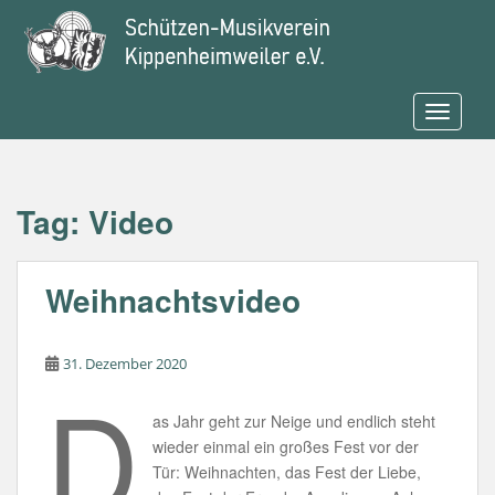
S
k
i
p
t
TOGGLE
o
m
a
Tag: Video
i
n
c
Weihnachtsvideo
o
n
t
31. Dezember 2020
e
D
n
t
as Jahr geht zur Neige und endlich steht
wieder einmal ein großes Fest vor der
Tür: Weihnachten, das Fest der Liebe,