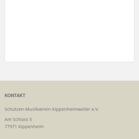
KONTAKT
Schützen-Musikverein Kippenheimweiler e.V.
Am Schloss 5
77971 Kippenheim