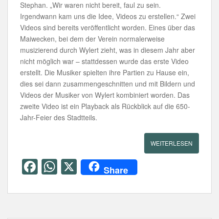
Stephan. „Wir waren nicht bereit, faul zu sein.
Irgendwann kam uns die Idee, Videos zu erstellen.“ Zwei
Videos sind bereits veröffentlicht worden. Eines über das
Maiwecken, bei dem der Verein normalerweise
musizierend durch Wylert zieht, was in diesem Jahr aber
nicht möglich war –­ stattdessen wurde das erste Video
erstellt. Die Musiker spielten ihre Partien zu Hause ein,
dies sei dann zusammengeschnitten und mit Bildern und
Videos der Musiker von Wylert kombiniert worden. Das
zweite Video ist ein Playback als Rückblick auf die 650-
Jahr-Feier des Stadtteils.
WEITERLESEN
F
W
X
Share
a
h
c
at
e
s