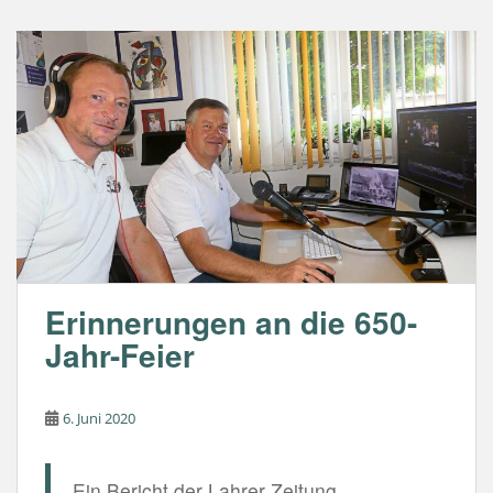
e
s
b
A
o
p
o
p
k
Erinnerungen an die 650-
Jahr-Feier
6. Juni 2020
Ein Bericht der Lahrer Zeitung