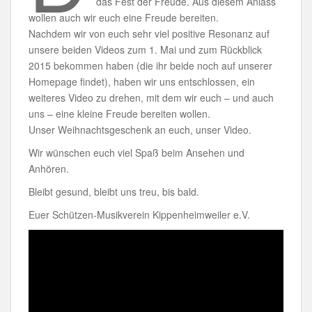
das Fest der Freude. Aus diesem Anlass
wollen auch wir euch eine Freude bereiten.
Nachdem wir von euch sehr viel positive Resonanz auf
unsere beiden Videos zum 1. Mai und zum Rückblick
2015 bekommen haben (die ihr beide noch auf unserer
Homepage findet), haben wir uns entschlossen, ein
weiteres Video zu drehen, mit dem wir euch – und auch
uns – eine kleine Freude bereiten wollen.
Unser Weihnachtsgeschenk an euch, unser Video.
Wir wünschen euch viel Spaß beim Ansehen und
Anhören.
Bleibt gesund, bleibt uns treu, bis bald.
Euer Schützen-Musikverein Kippenheimweiler e.V.