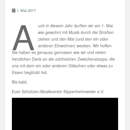
o
p
1. Mai 2017
A
k
uch in diesem Jahr durften wir am 1. Mai
wie gewohnt mit Musik durch die Straßen
ziehen und den Mai (und den ein oder
anderen Einwohner) wecken. Wir hoffen
Sie haben es genauso genossen wie wir und vielen
herzlichen Dank an die zahlreichen Zwischenstopps, die
uns mit dem ein oder anderen Gläschen oder etwas zu
Essen beglückt hat.
Bis bald,
Euer Schützen-Musikverein Kippenheimweiler e.V.