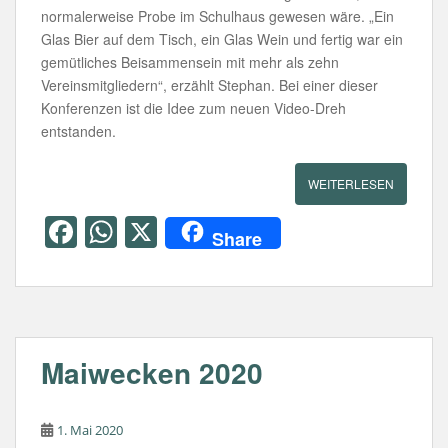
normalerweise Probe im Schulhaus gewesen wäre. „Ein
Glas Bier auf dem Tisch, ein Glas Wein und fertig war ein
gemütliches Beisammensein mit mehr als zehn
Vereinsmitgliedern“, erzählt Stephan. Bei einer dieser
Konferenzen ist die Idee zum neuen Video-Dreh
entstanden.
WEITERLESEN
F
W
X
Share
a
h
c
at
e
s
b
A
Maiwecken 2020
o
p
o
p
1. Mai 2020