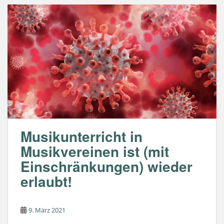
b
A
o
p
o
p
k
Musikunterricht in
Musikvereinen ist (mit
Einschränkungen) wieder
erlaubt!
9. März 2021