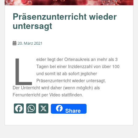
Präsenzunterricht wieder
untersagt
20. März 2021
L
eider liegt der Ortenaukreis an mehr als 3
Tagen bei einer Inzidenzzahl von über 100
und somit ist ab sofort jeglicher
Präsenzunterricht wieder untersagt.
Der Unterricht wird daher (wenn möglich) als
Fernunterricht per Video stattfinden.
F
W
X
Share
a
h
c
at
e
s