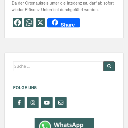
Da der Ortenaukreis unter die Inzidenz ist, darf ab sofort
wieder Präsenz-Unterricht durchgeführt werden.
F
W
X
Share
a
h
c
at
e
s
b
A
Suche
o
p
nach:
o
p
k
FOLGE UNS