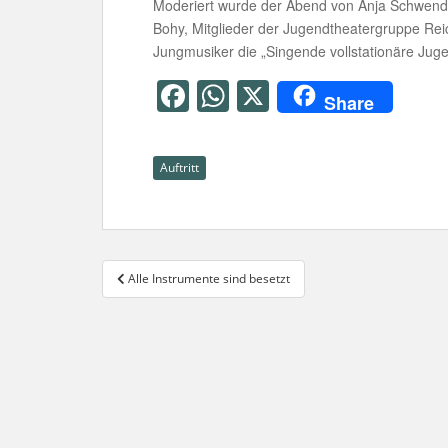
Moderiert wurde der Abend von Anja Schwendem
Bohy, Mitglieder der Jugendtheatergruppe Rei
Jungmusiker die „Singende vollstationäre Juge
F
W
X
Share
a
h
c
at
Auftritt
e
s
b
A
o
p
Beitragsnavigation
o
p
Alle Instrumente sind besetzt
k