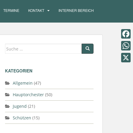
TERMINE
KONTAKT
INTERNER BEREICH
F
Suche
a
nach:
W
c
h
X
KATEGORIEN
e
a
b
Allgemein
(47)
t
o
s
Hauptorchester
(50)
o
A
Jugend
(21)
k
p
Schützen
(15)
p