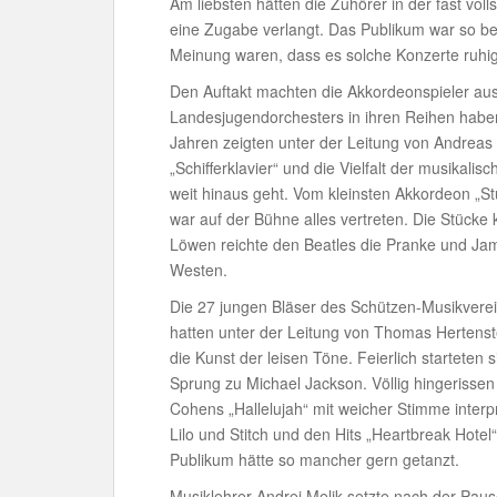
Am liebsten hätten die Zuhörer in der fast vo
eine Zugabe verlangt. Das Publikum war so b
Meinung waren, dass es solche Konzerte ruhig 
Den Auftakt machten die Akkordeonspieler aus
Landesjugendorchesters in ihren Reihen haben
Jahren zeigten unter der Leitung von Andreas 
„Schifferklavier“ und die Vielfalt der musika
weit hinaus geht. Vom kleinsten Akkordeon „St
war auf der Bühne alles vertreten. Die Stücke
Löwen reichte den Beatles die Pranke und Jame
Westen.
Die 27 jungen Bläser des Schützen-Musikverein
hatten unter der Leitung von Thomas Hertenst
die Kunst der leisen Töne. Feierlich startete
Sprung zu Michael Jackson. Völlig hingerissen
Cohens „Hallelujah“ mit weicher Stimme interp
Lilo und Stitch und den Hits „Heartbreak Hote
Publikum hätte so mancher gern getanzt.
Musiklehrer Andrej Melik setzte nach der Paus