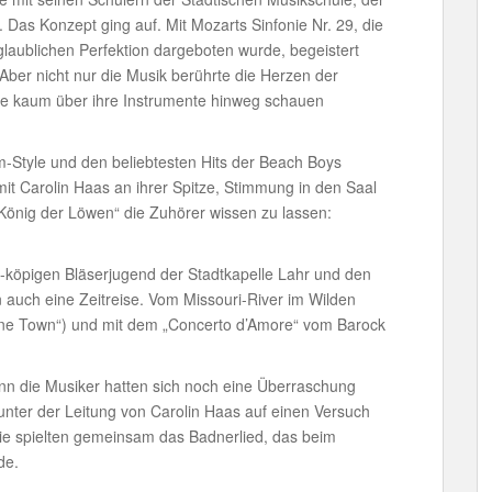
. Das Konzept ging auf. Mit Mozarts Sinfonie Nr. 29, die
laublichen Perfektion dargeboten wurde, begeistert
 Aber nicht nur die Musik berührte die Herzen der
ise kaum über ihre Instrumente hinweg schauen
Style und den beliebtesten Hits der Beach Boys
it Carolin Haas an ihrer Spitze, Stimmung in den Saal
önig der Löwen“ die Zuhörer wissen zu lassen:
-köpigen Bläserjugend der Stadtkapelle Lahr und den
 auch eine Zeitreise. Vom Missouri-River im Wilden
rne Town“) und mit dem „Concerto d’Amore“ vom Barock
nn die Musiker hatten sich noch eine Überraschung
 unter der Leitung von Carolin Haas auf einen Versuch
Sie spielten gemeinsam das Badnerlied, das beim
de.