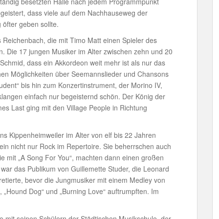
llständig besetzten Halle nach jedem Programmpunkt
egeistert, dass viele auf dem Nachhauseweg der
öfter geben sollte.
 Reichenbach, die mit Timo Matt einen Spieler des
. Die 17 jungen Musiker im Alter zwischen zehn und 20
Schmid, dass ein Akkordeon weit mehr ist als nur das
lischen Möglichkeiten über Seemannslieder und Chansons
udent“ bis hin zum Konzertinstrument, der Morino IV,
 klangen einfach nur begeisternd schön. Der König der
s Last ging mit den Village People in Richtung
s Kippenheimweiler im Alter von elf bis 22 Jahren
ein nicht nur Rock im Repertoire. Sie beherrschen auch
n sie mit „A Song For You“, machten dann einen großen
 war das Publikum von Guillemette Studer, die Leonard
retierte, bevor die Jungmusiker mit einem Medley von
l“, „Hound Dog“ und „Burning Love“ auftrumpften. Im
e mit seinen Schülern der Städtischen Musikschule, der