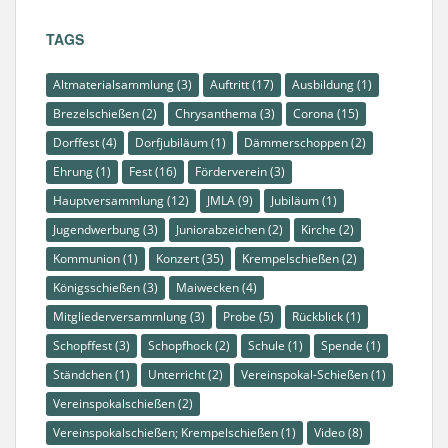
TAGS
Altmaterialsammlung
(3)
Auftritt
(17)
Ausbildung
(1)
Brezelschießen
(2)
Chrysanthema
(3)
Corona
(15)
Dorffest
(4)
Dorfjubiläum
(1)
Dämmerschoppen
(2)
Ehrung
(1)
Fest
(16)
Förderverein
(3)
Hauptversammlung
(12)
JMLA
(9)
Jubiläum
(1)
Jugendwerbung
(3)
Juniorabzeichen
(2)
Kirche
(2)
Kommunion
(1)
Konzert
(35)
Krempelschießen
(2)
Königsschießen
(3)
Maiwecken
(4)
Mitgliederversammlung
(3)
Probe
(5)
Rückblick
(1)
Schopffest
(3)
Schopfhock
(2)
Schule
(1)
Spende
(1)
Ständchen
(1)
Unterricht
(2)
Vereinspokal-Schießen
(1)
Vereinspokalschießen
(2)
Vereinspokalschießen; Krempelschießen
(1)
Video
(8)