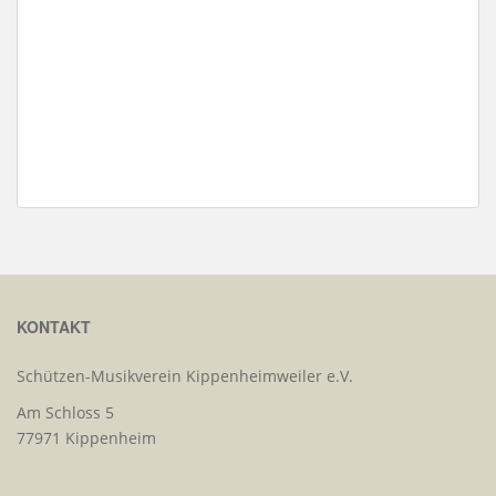
KONTAKT
Schützen-Musikverein Kippenheimweiler e.V.
Am Schloss 5
77971 Kippenheim