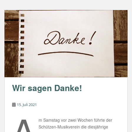
e
s
b
A
o
p
o
p
k
Wir sagen Danke!
15. Juli 2021
A
m Samstag vor zwei Wochen führte der
Schützen-Musikverein die diesjährige