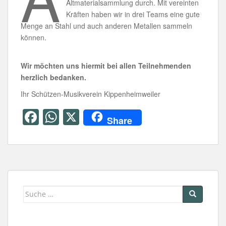
Altmaterialsammlung durch. Mit vereinten
Kräften haben wir in drei Teams eine gute
Menge an Stahl und auch anderen Metallen sammeln
können.
Wir möchten uns hiermit bei allen Teilnehmenden
herzlich bedanken.
Ihr Schützen-Musikverein Kippenheimweiler
F
W
X
Share
a
h
c
at
e
s
b
A
Suche
o
p
nach:
o
p