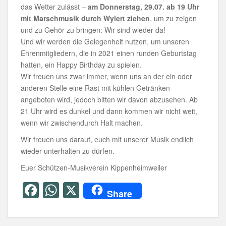
das Wetter zulässt –
am Donnerstag, 29.07. ab 19 Uhr
mit Marschmusik durch Wylert ziehen
, um zu zeigen
und zu Gehör zu bringen: Wir sind wieder da!
Und wir werden die Gelegenheit nutzen, um unseren
Ehrenmitgliedern, die in 2021 einen runden Geburtstag
hatten, ein Happy Birthday zu spielen.
Wir freuen uns zwar immer, wenn uns an der ein oder
anderen Stelle eine Rast mit kühlen Getränken
angeboten wird, jedoch bitten wir davon abzusehen. Ab
21 Uhr wird es dunkel und dann kommen wir nicht weit,
wenn wir zwischendurch Halt machen.
Wir freuen uns darauf, euch mit unserer Musik endlich
wieder unterhalten zu dürfen.
Euer Schützen-Musikverein Kippenheimweiler
F
W
X
Share
a
h
c
at