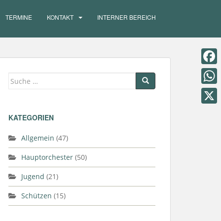
TERMINE
KONTAKT
INTERNER BEREICH
F
Suche
a
nach:
W
c
h
X
KATEGORIEN
e
a
b
Allgemein
(47)
t
o
s
Hauptorchester
(50)
o
A
Jugend
(21)
k
p
Schützen
(15)
p