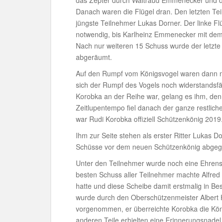
das Zepter durch Waltraud Emmenecker und der
Danach waren die Flügel dran. Den letzten Tei
jüngste Teilnehmer Lukas Dorner. Der linke Fl
notwendig, bis Karlheinz Emmenecker mit dem 
Nach nur weiteren 15 Schuss wurde der letzt
abgeräumt.
Auf den Rumpf vom Königsvogel waren dann nu
sich der Rumpf des Vogels noch widerstandsfä
Korobka an der Reihe war, gelang es ihm, den
Zeitlupentempo fiel danach der ganze restliche 
war Rudi Korobka offiziell Schützenkönig 2019
Ihm zur Seite stehen als erster Ritter Lukas Do
Schüsse vor dem neuen Schützenkönig abgeg
Unter den Teilnehmer wurde noch eine Ehren
besten Schuss aller Teilnehmer machte Alfred 
hatte und diese Scheibe damit erstmalig in Be
wurde durch den Oberschützenmeister Albert 
vorgenommen, er überreichte Korobka die Kö
anderen Teile erhielten eine Erinnerungsnadel