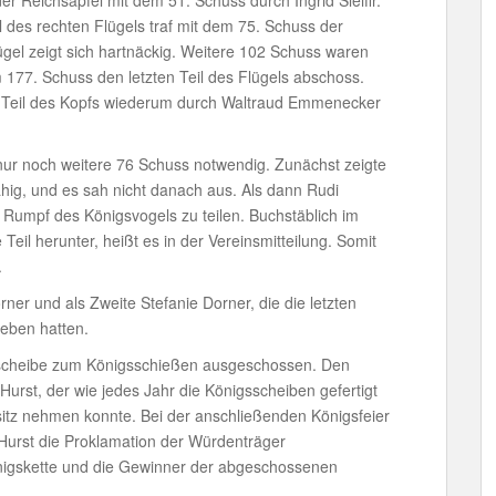
 Reichsapfel mit dem 51. Schuss durch Ingrid Sleifir.
l des rechten Flügels traf mit dem 75. Schuss der
ügel zeigt sich hartnäckig. Weitere 102 Schuss waren
177. Schuss den letzten Teil des Flügels abschoss.
e Teil des Kopfs wiederum durch Waltraud Emmenecker
r noch weitere 76 Schuss notwendig. Zunächst zeigte
hig, und es sah nicht danach aus. Als dann Rudi
 Rumpf des Königsvogels zu teilen. Buchstäblich im
Teil herunter, heißt es in der Vereinsmitteilung. Somit
.
rner und als Zweite Stefanie Dorner, die die letzten
eben hatten.
scheibe zum Königsschießen ausgeschossen. Den
Hurst, der wie jedes Jahr die Königsscheiben gefertigt
sitz nehmen konnte. Bei der anschließenden Königsfeier
Hurst die Proklamation der Würdenträger
nigskette und die Gewinner der abgeschossenen
.