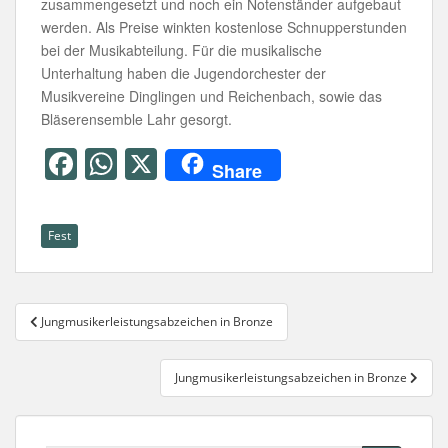
zusammengesetzt und noch ein Notenständer aufgebaut
werden. Als Preise winkten kostenlose Schnupperstunden
bei der Musikabteilung. Für die musikalische
Unterhaltung haben die Jugendorchester der
Musikvereine Dinglingen und Reichenbach, sowie das
Bläserensemble Lahr gesorgt.
F
W
X
Share
a
h
c
at
Fest
e
s
b
A
Beitragsnavigation
o
p
Jungmusikerleistungsabzeichen in Bronze
o
p
k
Jungmusikerleistungsabzeichen in Bronze