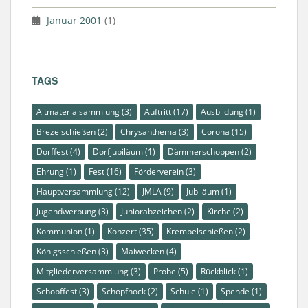
Januar 2001
(1)
TAGS
Altmaterialsammlung
(3)
Auftritt
(17)
Ausbildung
(1)
Brezelschießen
(2)
Chrysanthema
(3)
Corona
(15)
Dorffest
(4)
Dorfjubiläum
(1)
Dämmerschoppen
(2)
Ehrung
(1)
Fest
(16)
Förderverein
(3)
Hauptversammlung
(12)
JMLA
(9)
Jubiläum
(1)
Jugendwerbung
(3)
Juniorabzeichen
(2)
Kirche
(2)
Kommunion
(1)
Konzert
(35)
Krempelschießen
(2)
Königsschießen
(3)
Maiwecken
(4)
Mitgliederversammlung
(3)
Probe
(5)
Rückblick
(1)
Schopffest
(3)
Schopfhock
(2)
Schule
(1)
Spende
(1)