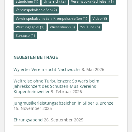
Ständchen
(1)
Unterricht
(2)
Vereinspokal-Schießen
(1)
Vereinspokalschießen
(2)
Vereinspokalschießen; Krempelschießen
(1)
Video
(8)
Wertungsspiel
(1)
Wiesenhock
(3)
YouTube
(6)
Zuhause
(1)
NEUESTEN BEITRÄGE
Wylerter Verein sucht Nachwuchs
8. Mai 2026
Weltreise ohne Turbulenzen: So war’s beim
Jahreskonzert des Schützen-Musikvereins
Kippenheimweiler
9. Februar 2026
Jungmusikerleistungsabzeichen in Silber & Bronze
15. November 2025
Ehrungsabend
26. September 2025