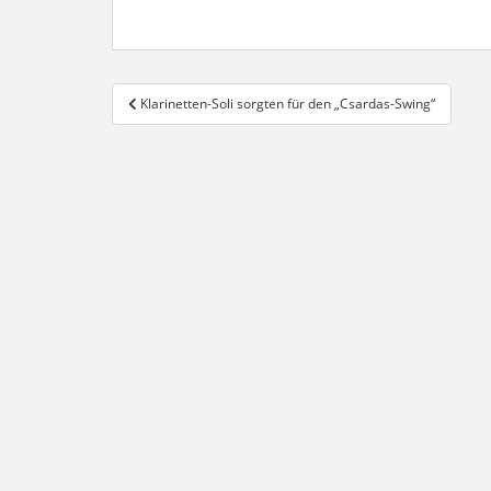
e
s
b
A
o
p
Beitragsnavigation
o
p
Klarinetten-Soli sorgten für den „Csardas-Swing“
k