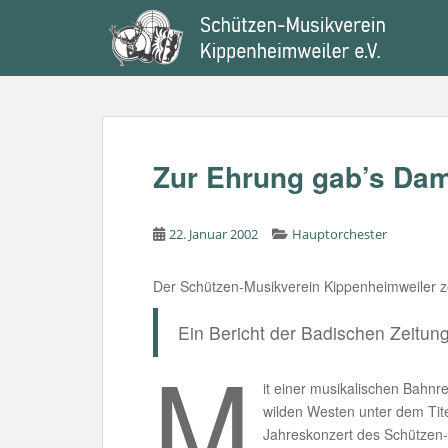
S
k
i
p
t
o
m
Zur Ehrung gab’s Da
a
i
n
22. Januar 2002
Hauptorchester
c
o
Der Schützen-Musikverein Kippenheimweiler ze
n
t
Ein Bericht der Badischen Zeitun
e
M
n
t
it einer musikalischen Bahnr
wilden Westen unter dem Tite
Jahreskonzert des Schützen-