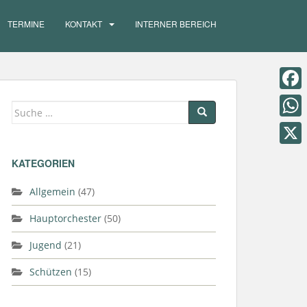
TERMINE
KONTAKT
INTERNER BEREICH
F
Suche
a
nach:
W
c
h
X
KATEGORIEN
e
a
b
Allgemein
(47)
t
o
s
Hauptorchester
(50)
o
A
Jugend
(21)
k
p
Schützen
(15)
p