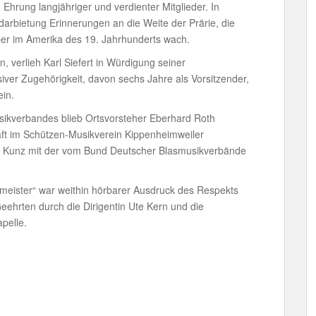
e Ehrung langjähriger und verdienter Mitglieder. In
arbietung Erinnerungen an die Weite der Prärie, die
er im Amerika des 19. Jahrhunderts wach.
, verlieh Karl Siefert in Würdigung seiner
iver Zugehörigkeit, davon sechs Jahre als Vorsitzender,
ein.
ikverbandes blieb Ortsvorsteher Eberhard Roth
haft im Schützen-Musikverein Kippenheimweiler
ne Kunz mit der vom Bund Deutscher Blasmusikverbände
eister“ war weithin hörbarer Ausdruck des Respekts
hrten durch die Dirigentin Ute Kern und die
pelle.