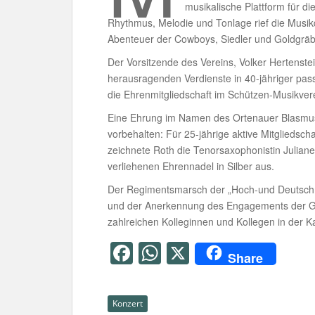
musikalische Plattform für di
Rhythmus, Melodie und Tonlage rief die Musikd
Abenteuer der Cowboys, Siedler und Goldgräb
Der Vorsitzende des Vereins, Volker Hertenstein
herausragenden Verdienste in 40-jähriger pass
die Ehrenmitgliedschaft im Schützen-Musikver
Eine Ehrung im Namen des Ortenauer Blasmus
vorbehalten: Für 25-jährige aktive Mitgliedsc
zeichnete Roth die Tenorsaxophonistin Julia
verliehenen Ehrennadel in Silber aus.
Der Regimentsmarsch der „Hoch-und Deutschm
und der Anerkennung des Engagements der Gee
zahlreichen Kolleginnen und Kollegen in der Ka
F
W
X
Share
a
h
c
at
Konzert